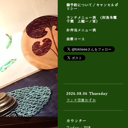
御予約について／キャンセルポ
リシー
ランチメニュー表 (和食朱鷺
千葉 上総一ノ宮）
お弁当メニュー表
会席コース
2026.08.06 Thursday
ランチ空席わずか
カウンター
Today :
219