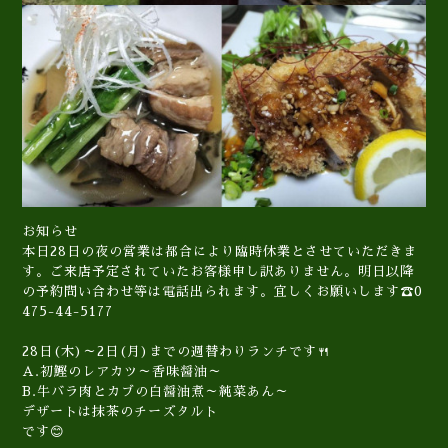
お知らせ
本日28日の夜の営業は都合により臨時休業とさせていただきま
す。ご来店予定されていたお客様申し訳ありません。明日以降
の予約問い合わせ等は電話出られます。宜しくお願いします☎️0
475-44-5177
28日(木)～2日(月)までの週替わりランチです🍴
A.初鰹のレアカツ～香味醤油～
B.牛バラ肉とカブの白醤油煮～純菜あん～
デザートは抹茶のチーズタルト
です😊