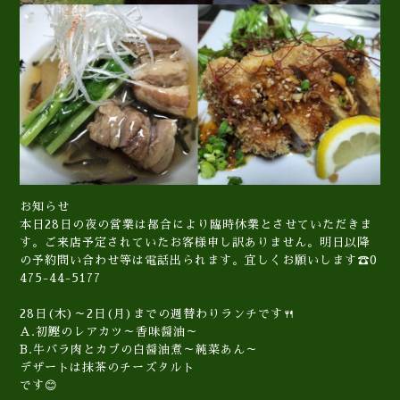
お知らせ
本日28日の夜の営業は都合により臨時休業とさせていただきま
す。ご来店予定されていたお客様申し訳ありません。明日以降
の予約問い合わせ等は電話出られます。宜しくお願いします☎️0
475-44-5177
28日(木)～2日(月)までの週替わりランチです🍴
A.初鰹のレアカツ～香味醤油～
B.牛バラ肉とカブの白醤油煮～純菜あん～
デザートは抹茶のチーズタルト
です😊