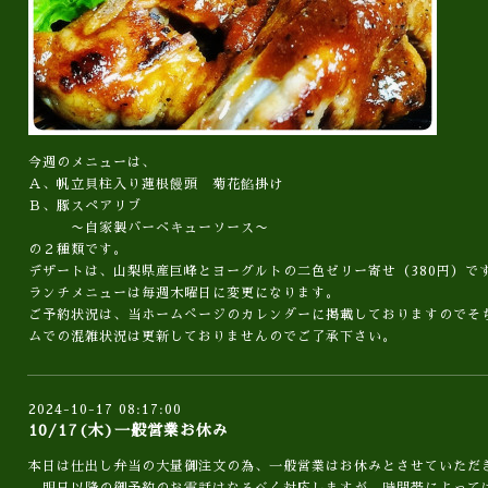
今週のメニューは、
Ａ、帆立貝柱入り蓮根饅頭 菊花餡掛け
Ｂ、豚スペアリブ
〜自家製バーベキューソース〜
の２種類です。
デザートは、山梨県産巨峰とヨーグルトの二色ゼリー寄せ（380円）で
ランチメニューは毎週木曜日に変更になります。
ご予約状況は、当ホームぺージのカレンダーに掲載しておりますのでそ
ムでの混雑状況は更新しておりませんのでご了承下さい。
2024-10-17 08:17:00
10/17(木)一般営業お休み
本日は仕出し弁当の大量御注文の為、一般営業はお休みとさせていただ