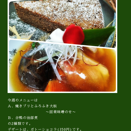
今週のメニューは
Ａ、焼きブリとふろふき大根
〜田楽味噌󠄀のせ〜
Ｂ、合鴨の治部煮
の2種類です。
デザートは、ガトーショコラ(350円)です。