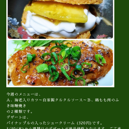
今週のメニューは、
Ａ、海老入りカツ～自家製タルタルソース～Ｂ、鶏もも肉のふ
き味噌焼き
の２種類です。
デザートは、
パイナップルの入ったシュークリーム (320円)です。
3/30(木)から週替りのデザートが単品価格となります。ご了承