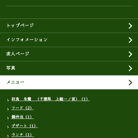
トップページ
インフォメーション
求人ページ
写真
メニュー
和食 朱鷺 （千葉県 上総一ノ宮）（1）
フード（2）
御弁当（1）
デザート（1）
ランチ（1）