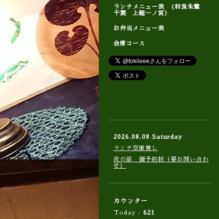
ランチメニュー表 (和食朱鷺
千葉 上総一ノ宮）
お弁当メニュー表
会席コース
2026.08.08 Saturday
ランチ空席無し
夜の部 御予約制（要お問い合わ
せ）
カウンター
Today :
621