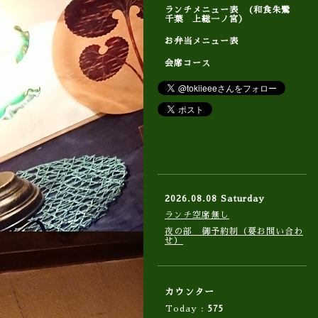
ランチメニュー表 (和食朱鷺
千葉 上総一ノ宮）
お弁当メニュー表
会席コース
2026.08.08 Saturday
ランチ空席無し
夜の部 御予約制（要お問い合わ
せ）
カウンター
Today :
575